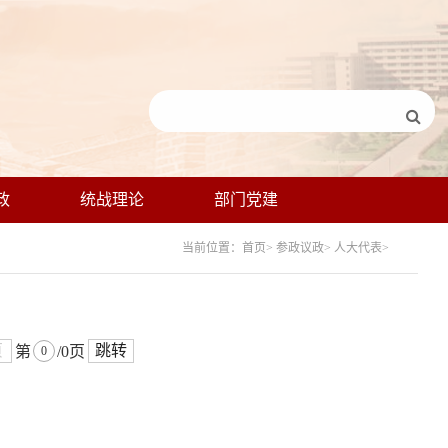
政
统战理论
部门党建
当前位置：首页> 参政议政> 人大代表>
页
跳转
第
/0页