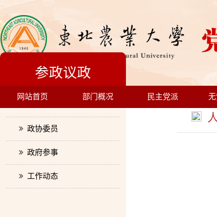
参政议政
网站首页
部门概况
民主党派
无
人大代表
人
政协委员
政府参事
工作动态