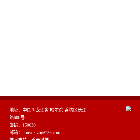
地址：中国黑龙江省 哈尔滨 香坊区长江
路600号
邮编：150030
邮箱：dbnydxtzb@126.com
技术支持：
乘云科技