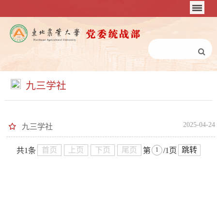
九三学社
2025-04-24
九三学社
首页
上页
下页
尾页
跳转
共1条
第
/1页