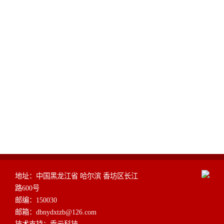
地址：中国黑龙江省 哈尔滨 香坊区长江
路600号
邮编：150030
邮箱：dbnydxtzb@126.com
技术支持：
乘云科技