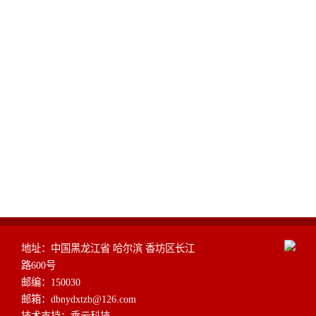
地址：中国黑龙江省 哈尔滨 香坊区长江
路600号
邮编：150030
邮箱：dbnydxtzb@126.com
技术支持：
乘云科技