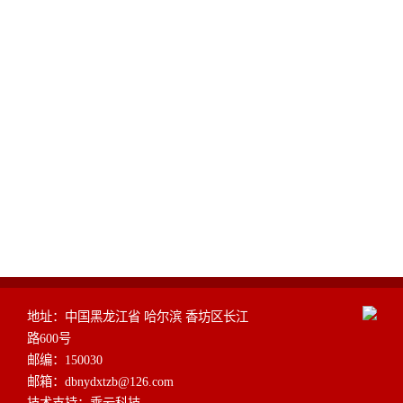
地址：中国黑龙江省 哈尔滨 香坊区长江
路600号
邮编：150030
邮箱：dbnydxtzb@126.com
技术支持：
乘云科技