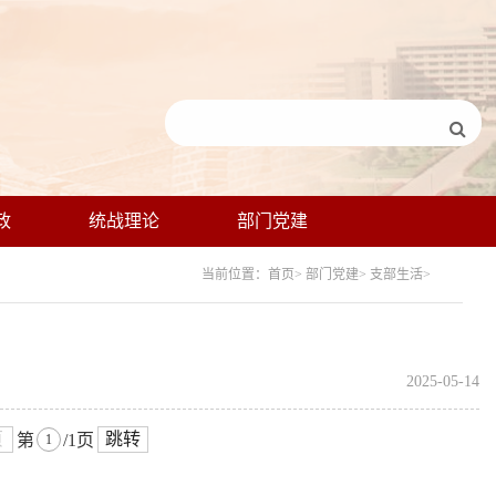
政
统战理论
部门党建
当前位置：首页> 部门党建> 支部生活>
2025-05-14
页
跳转
第
/1页