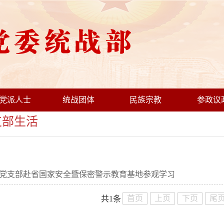
党派人士
统战团体
民族宗教
参政议
部生活
党支部赴省国家安全暨保密警示教育基地参观学习
首页
上页
下页
尾
共1条