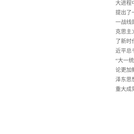
大进程
提出了
一战线
克思主
了新时
近平总
“大一
论更加
泽东思
重大成