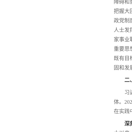
障碍和
把握大
政党制
人士发
家事业
重要思
既有目
固和发
二、
习近平
体。2
在实践
深