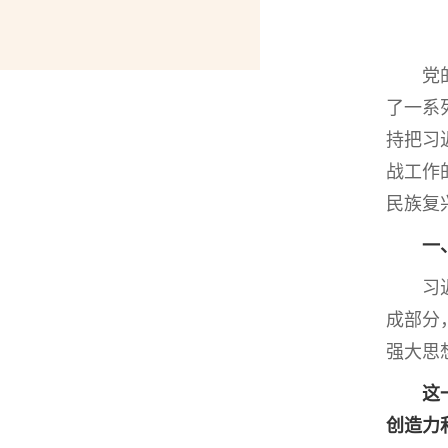
党的十
了一系
持把习
战工作
民族复
一
习近平
成部分
强大思
这
创造力