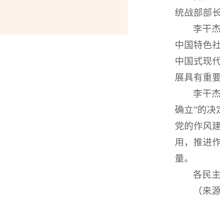
统战部部
李干
中国特色
中国式现
展具有重
李干
确立”的决
党的作风
用，推进
量。
各民
（来