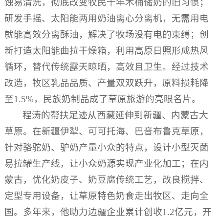
蚀易清洗，彻底改变牧民千年木桶储奶的旧习惯；
研发手摇、太阳能两用奶油离心分离机，无需用电
就能高效分离酥油，解决了牧场没有电的束缚；创
新打造太阳能曲拉干燥箱，利用高原日照形成热风
循环，替代传统露天晾晒，高效且卫生。经过技术
改造，牧区乳品品质、产量双双跃升，原料损耗降
至1.5%，民族奶制品成了草原旅游的亮眼名片。
程涛的帮扶足迹从西藏延伸到新疆、内蒙古大
草原。在新疆伊犁、可可托海、巴音布鲁克草原，
针对骆驼奶、驴奶产量小众的特点，设计小型灭菌
易拉罐生产线，让小众奶源实现产业化加工；在内
蒙古，优化奶皮子、奶豆腐传统工艺，改良搅拌、
定型专用设备，让草原特色奶食走出牧区、走向全
国。多年来，他助力边疆企业累计创收1.2亿元，开