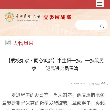
人物风采
【爱校如家・同心筑梦】半生研一技，一技筑民
康——记民进会员程涛
44
2026-06-03 09:41 浏览次数：
次
走进程涛的办公室，尚未落座，他便热情地领
着我走到半米高的微型发酵罐旁。拿起镊子，夹起