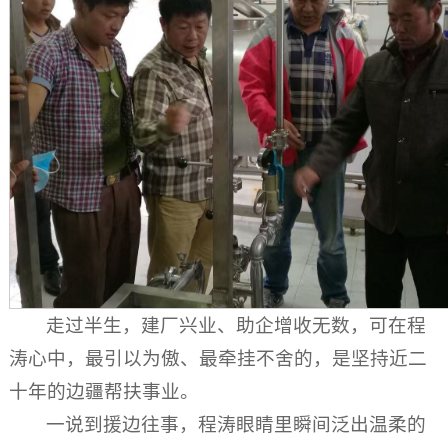
走过半生，建厂兴业、助企增收无数，可在程
涛心中，最引以为傲、最牵挂不舍的，是坚持近二
十年的边疆帮扶事业。
一说到援边往事，程涛眼睛里瞬间泛出温柔的