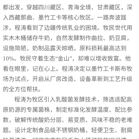
都出发，穿越四川藏区、青海全境、甘肃藏区，深
入西藏那曲、墨竹工卡等核心牧区。一路奔波跋
涉，程涛看到了边疆传统乳业的困境。牧民世代用
实木木桶储存牛奶，自然发酵制作曲拉、奶豆腐，
设施简陋，奶制品露天晾晒，原料损耗最高达到
10%。牧民守着生态“金山”，却难以增收致富。他
看在眼里，记在心上。程涛决定以墨竹工卡斯布牧
场为试点，开启从厂房改造、设备革新到工艺升级
的全方位帮扶。
程涛为牧区引入乳酸菌发酵技术，筛选适配高
原奶源的专属菌株，制定标准化发酵温度、配比参
数，破解传统酸奶分层、易变质、风味不稳的老难
题。设计定制食品级不锈钢奶桶，轻便卫生、耐腐