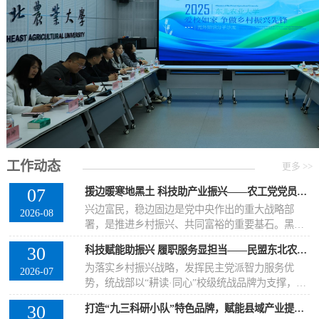
工作动态
更多 >>
07
援边暖寒地黑土 科技助产业振兴——农工党党员王云莉以科技力量赋能黑龙江边境产业
兴边富民，稳边固边是党中央作出的重大战略部
2026-08
署，是推进乡村振兴、共同富裕的重要基石。黑龙
江作为祖国的北大门，边境地区产业发展直接关系
30
科技赋能助振兴 履职服务显担当——民盟东北农业大学委员会“兴农科技赋能志愿服务队”开展多地专项助农服务
乡村振兴推进与对外贸易发展。农工党党员、东北
为落实乡村振兴战略，发挥民主党派智力服务优
农业大学副教授王云莉主动投身条件艰苦的边境一
2026-07
势，统战部以“耕读·同心”校级统战品牌为支撑，积
线，将自身专业优势与国家战略需求深度融合，把
极推进民盟东北农业大学委员会组建“兴农科技赋能
党派履职阵地从实验室延伸至田间地头，将参政议
30
打造“九三科研小队”特色品牌，赋能县域产业提质振兴
志愿服务队”，依托校内资源，组织盟员专家深入省
政的发力点聚焦于破解当地产业发展痛点，以科技