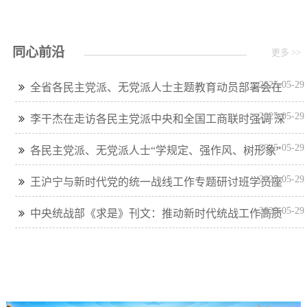
同心前沿
更多 >>
2025-05-29
全省各民主党派、无党派人士主题教育动员部署会在
哈尔滨召开 徐建国出席并讲话
2025-05-29
李干杰在走访各民主党派中央和全国工商联时强调 深
入学习贯彻中共二十大和二十届二中、三中全会精神 推
2025-05-29
各民主党派、无党派人士“学规定、强作风、树形象”
动统一战线和多党合作事业高质量发展）
主题教育启动会在京召开 李干杰出席并讲话
2025-05-29
王沪宁与新时代党的统一战线工作专题研讨班学员座
谈
2025-05-29
中央统战部《求是》刊文：推动新时代统战工作高质
量发展的根本遵循