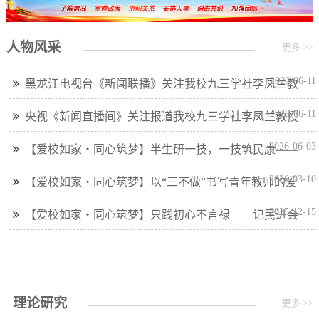
人物风采
更多 >>
2026-06-11
黑龙江电视台《新闻联播》关注我校九三学社李凤兰教
授科研成果
2026-06-11
央视《新闻直播间》关注报道我校九三学社李凤兰教授
秸秆腐熟土培育秧苗科研成果
2026-06-03
【爱校如家・同心筑梦】半生研一技，一技筑民康——
记民进会员程涛
2026-03-10
【爱校如家・同心筑梦】以“三不做”书写青年教师的爱
校答卷——记农工党党员王沛文
2025-12-15
【爱校如家・同心筑梦】只践初心不言禄——记民进会
员张迪
理论研究
更多 >>