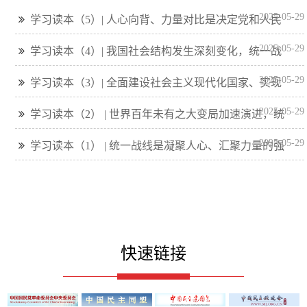
2025-05-29
学习读本（5）| 人心向背、力量对比是决定党和人民
事业成败的关键，是最大的政治
2025-05-29
学习读本（4）| 我国社会结构发生深刻变化，统一战
线在增强党的阶级基础、扩大党的群众基础上的作用更
2025-05-29
学习读本（3）| 全面建设社会主义现代化国家、实现
加重要
中华民族伟大复兴，统一战线在围绕中心、服务大局上
2025-05-29
学习读本（2） | 世界百年未有之大变局加速演进，统
的作用更加重要
一战线在维护国家主权、安全、发展利益上的作用更加
2025-05-29
学习读本（1） | 统一战线是凝聚人心、汇聚力量的强
重要
大法宝
快速链接