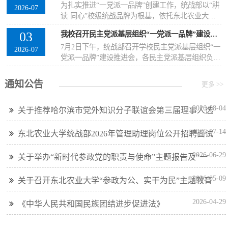
为扎实推进“一党派一品牌”创建工作，统战部以“耕
内外基层一线，开展精准化农业技术帮扶服务。冬
赋能产业发展和兴边事业。这种“履职在基层、奉
2026-07
读·同心”校级统战品牌为根基，依托东北农业大学
春季农业提质关键期，服务队骨干盟员分赴多地开
献...
九三学社专家人才资源，打造“清流科研小队”科技
展产业指导。委员会主委董娜率先示范，聚焦生物
03
我校召开民主党派基层组织“一党派一品牌”建设推进会
助农特色服务品牌，组织校内专家下沉各县域田间
发酵与饲料加工技术开展跨省帮扶。她走进黑龙江
7月2日下午，统战部召开学校民主党派基层组织“一
地头、产业基地，围绕春耕生产、粮食种植、特色
尚志市亚布力林业局森工林区，针对林下种养...
2026-07
党派一品牌”建设推进会，各民主党派基层组织负责
畜禽养殖开展全链条技术帮扶，上半年系列科技服
人、骨干代表参加会议。会议在学校党外人士活动
务成效显著。田间问诊，棚室蔬菜精准施策2026年3
之家举行，统战部副部长孙晔主持会议。前期，各
月，九三科研小队成员刘威联合无党派专家蒋欣梅
通知公告
更多 >>
民主党派基层组织已初步取得了阶段性建设成效。
赴友谊县开展春耕专项服务。团队走进友...
民进打造“张迪建言献策工作室”、民盟组建“兴农科
2026-08-04
关于推荐哈尔滨市党外知识分子联谊会第三届理事人选
技赋能志愿服务队”、民革与民建联合成立“校企联
结工作室”、农工党打造“健康护航驿站”、九三学社
的通知
2026-07-14
组建“清流科技小队”，构建起与...
东北农业大学统战部2026年管理助理岗位公开招聘面试
成绩公示
2026-06-29
关于举办“新时代参政党的职责与使命”主题报告及“一
党派一品牌”工作推进会的通知
2026-05-09
关于召开东北农业大学“参政为公、实干为民”主题教育
动员部署会的通知
2026-04-29
《中华人民共和国民族团结进步促进法》